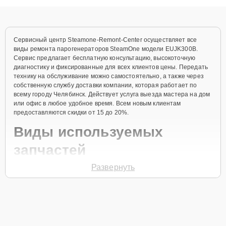
понятные объяснения по результатам диагностики.
Сервисный центр Steamone-Remont-Center осуществляет все
виды ремонта парогенераторов SteamOne модели EUJK300B.
Сервис предлагает бесплатную консультацию, высокоточную
диагностику и фиксированные для всех клиентов цены. Передать
технику на обслуживание можно самостоятельно, а также через
собственную службу доставки компании, которая работает по
всему городу Челябинск. Действует услуга выезда мастера на дом
или офис в любое удобное время. Всем новым клиентам
предоставляются скидки от 15 до 20%.
Виды используемых
запчастей
Развернуть
Для ремонта парогенератора модели EUJK300B предлагаются как
оригинальные комплектующие бренда SteamOne, так и
качественные аналоги фирменных деталей. Выбор варианта
запчастей или качества аналогичных комплектующих всегда
остается за клиентом.
Как определиться с выбором запчастей: