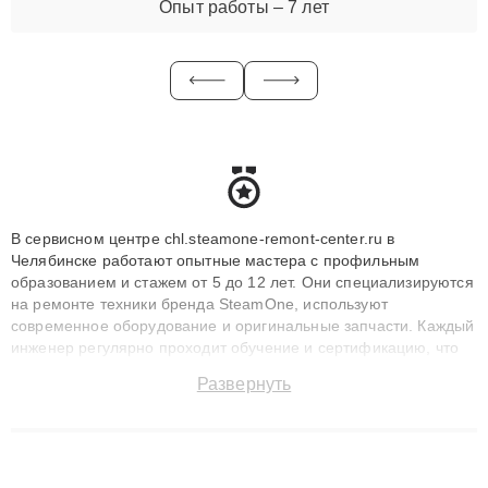
Опыт работы – 7 лет
В сервисном центре chl.steamone-remont-center.ru в
Челябинске работают опытные мастера с профильным
образованием и стажем от 5 до 12 лет. Они специализируются
на ремонте техники бренда SteamOne, используют
современное оборудование и оригинальные запчасти. Каждый
инженер регулярно проходит обучение и сертификацию, что
позволяет быстро и точноdiagnostikировать поломки и
Развернуть
восстанавливать технику с сохранением гарантии до 3 лет.
Наши мастера решают сложные случаи: от замены матриц и
материнских плат до ремонта после залития и восстановления
данных. Благодаря высокой квалификации и ответственному
подходу клиенты получают быстрый, качественный ремонт и