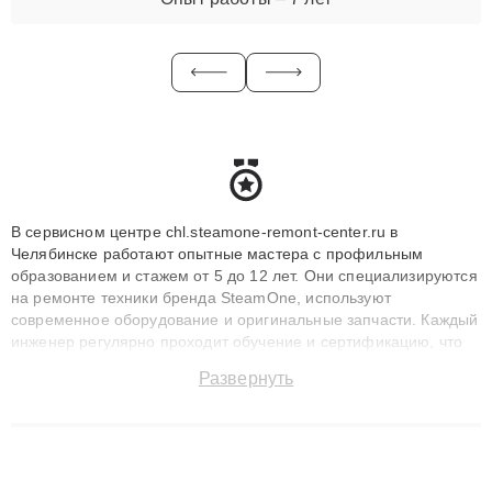
В сервисном центре chl.steamone-remont-center.ru в
Челябинске работают опытные мастера с профильным
образованием и стажем от 5 до 12 лет. Они специализируются
на ремонте техники бренда SteamOne, используют
современное оборудование и оригинальные запчасти. Каждый
инженер регулярно проходит обучение и сертификацию, что
позволяет быстро и точноdiagnostikировать поломки и
Развернуть
восстанавливать технику с сохранением гарантии до 3 лет.
Наши мастера решают сложные случаи: от замены матриц и
материнских плат до ремонта после залития и восстановления
данных. Благодаря высокой квалификации и ответственному
подходу клиенты получают быстрый, качественный ремонт и