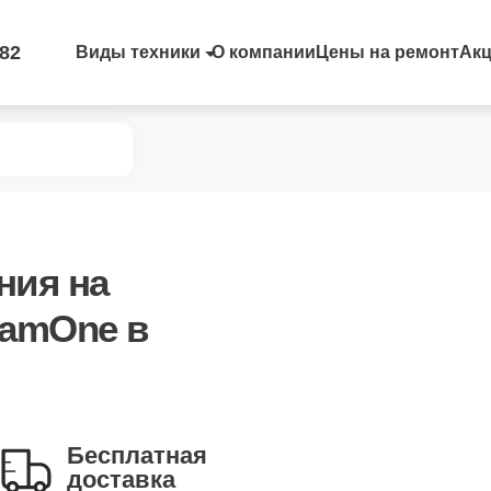
-82
Виды техники
О компании
Цены на ремонт
Ак
ния
на
eamOne в
Бесплатная
доставка