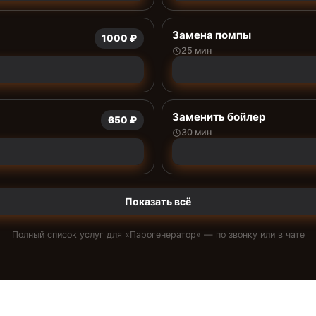
Замена помпы
1000 ₽
25 мин
Заменить бойлер
650 ₽
30 мин
Показать всё
Полный список услуг для «
Парогенератор
» — по звонку или в чате