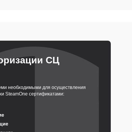
оризации СЦ
еми необходимыми для осуществления
ки SteamOne сертификатами:
ие
щие