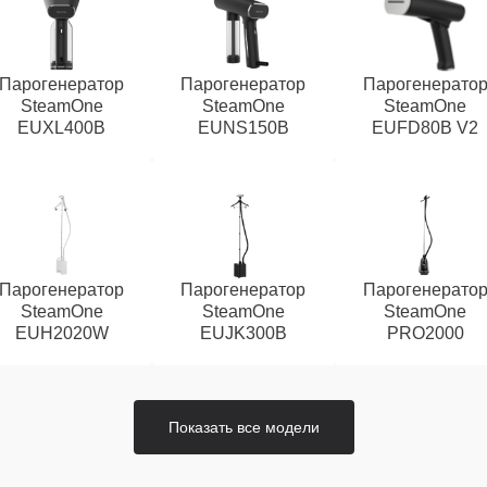
Парогенератор
Парогенератор
Парогенерато
SteamOne
SteamOne
SteamOne
EUXL400B
EUNS150B
EUFD80B V2
Парогенератор
Парогенератор
Парогенерато
SteamOne
SteamOne
SteamOne
EUH2020W
EUJK300B
PRO2000
Показать все модели