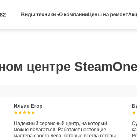
-82
Виды техники
О компании
Цены на ремонт
Ак
ном центре SteamOne
Ильин Егор
Б
Надежный сервисный центр, на который
Су
можно полагаться. Работают настоящие
ка
мастера своего дела, которые всегда готовы
Р